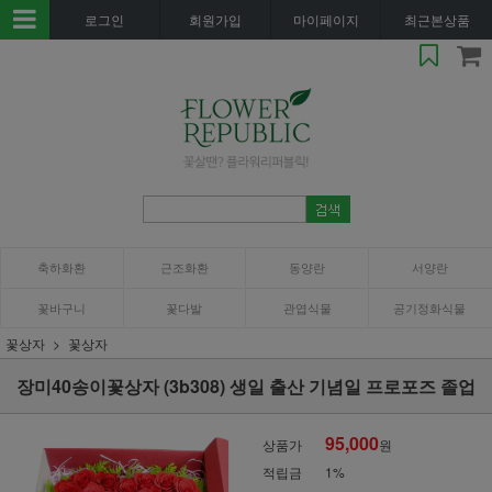
로그인
회원가입
마이페이지
최근본상품
축하화환
근조화환
동양란
서양란
꽃바구니
꽃다발
관엽식물
공기정화식물
꽃상자
꽃상자
장미40송이꽃상자 (3b308) 생일 출산 기념일 프로포즈 졸업
95,000
상품가
원
적립금
1%