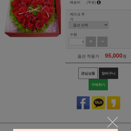
배송비
(무료)
케이크 추
가
수량
95,000
옵션 적용가
원
관심상품
장바구니
구매하기