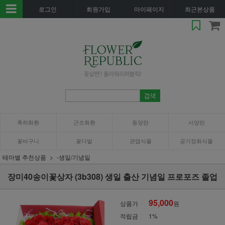
로그인
회원가입
마이페이지
최근본상품
축하화환
근조화환
동양란
서양란
꽃바구니
꽃다발
관엽식물
공기정화식물
테마별 추천상품
-생일/기념일
장미40송이꽃상자 (3b308) 생일 출산 기념일 프로포즈 졸업
95,000
상품가
원
적립금
1%