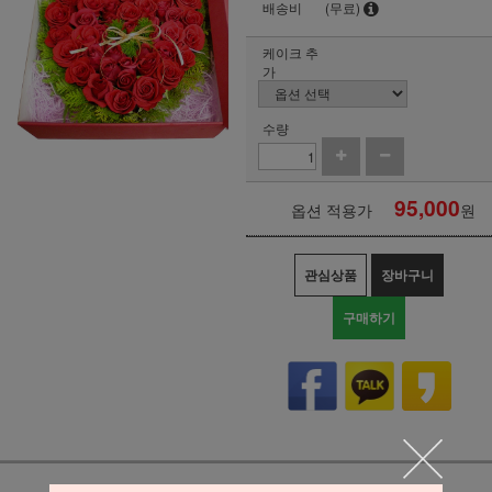
배송비
(무료)
케이크 추
가
수량
95,000
옵션 적용가
원
관심상품
장바구니
구매하기