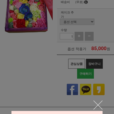
배송비
(무료)
케이크 추
가
수량
85,000
옵션 적용가
원
관심상품
장바구니
구매하기