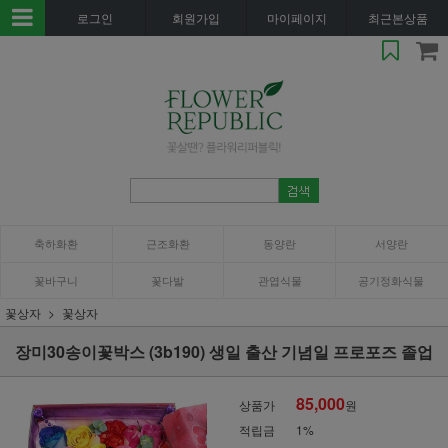
로그인
회원가입
마이페이지
최근본상품
축하화환
근조화환
동양란
서양란
꽃바구니
꽃다발
관엽식물
공기정화식물
꽃상자
꽃상자
장미30송이꽃박스 (3b190) 생일 출산 기념일 프로포즈 졸업
85,000
상품가
원
적립금
1%