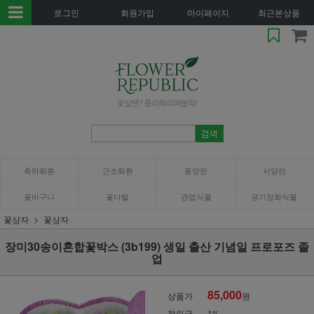
로그인
회원가입
마이페이지
최근본상품
축하화환
근조화환
동양란
서양란
꽃바구니
꽃다발
관엽식물
공기정화식물
꽃상자
꽃상자
장미30송이혼합꽃박스 (3b199) 생일 출산 기념일 프로포즈 졸
업
85,000
상품가
원
적립금
1%