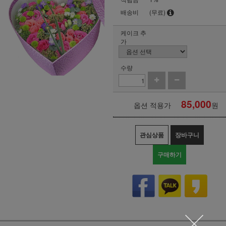
배송비
(무료)
케이크 추
가
수량
85,000
옵션 적용가
원
관심상품
장바구니
구매하기