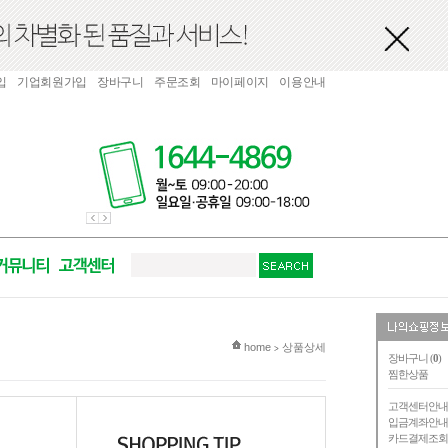
입
기업회원가입
장바구니
주문조회
마이페이지
이용안내
현재 위치
home
상품상세
>
장바구니 (
0
)
찜한상품
고객센터안
입금계좌안
카드결제조