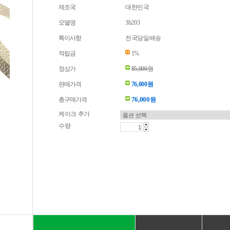
제조국
대한민국
모델명
3b203
특이사항
전국당일배송
적립금
1%
정상가
85,000원
판매가격
76,000원
76,000
총구매가격
원
케이크 추가
수량