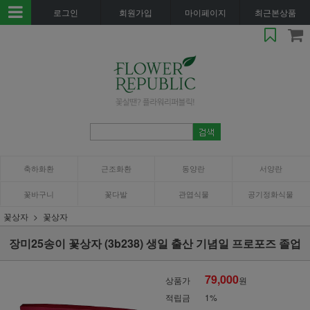
로그인
회원가입
마이페이지
최근본상품
축하화환
근조화환
동양란
서양란
꽃바구니
꽃다발
관엽식물
공기정화식물
꽃상자
꽃상자
장미25송이 꽃상자 (3b238) 생일 출산 기념일 프로포즈 졸업
79,000
상품가
원
적립금
1%