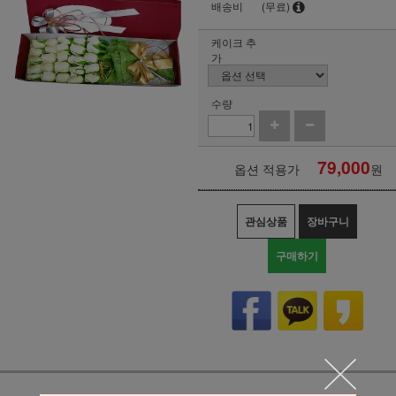
배송비
(무료)
케이크 추
가
수량
79,000
옵션 적용가
원
관심상품
장바구니
구매하기