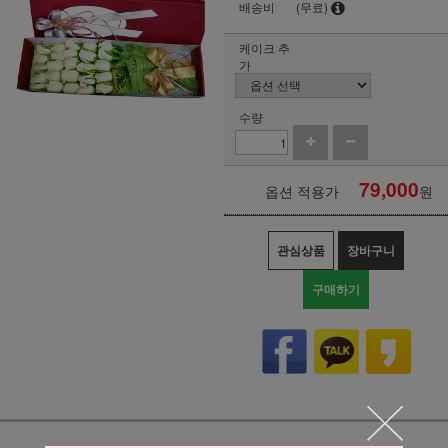
배송비
(무료)
케이크 추
가
수량
79,000
옵션 적용가
원
관심상품
장바구니
구매하기