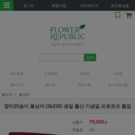
로그인
회원가입
마이페이지
최근본상품
축하화환
근조화환
동양란
서양란
꽃바구니
꽃다발
관엽식물
공기정화식물
꽃상자
꽃상자
장미25송이 꽃상자 (3b238) 생일 출산 기념일 프로포즈 졸업
79,000
상품가
원
적립금
1%