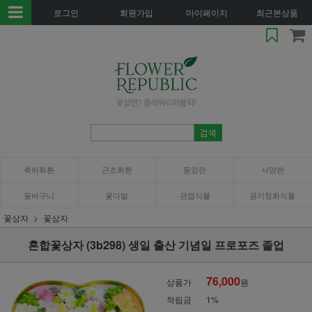
로그인
회원가입
마이페이지
최근본상품
축하화환
근조화환
동양란
서양란
꽃바구니
꽃다발
관엽식물
공기정화식물
꽃상자
꽃상자
혼합꽃상자 (3b298) 생일 출산 기념일 프로포즈 졸업
76,000
상품가
원
적립금
1%