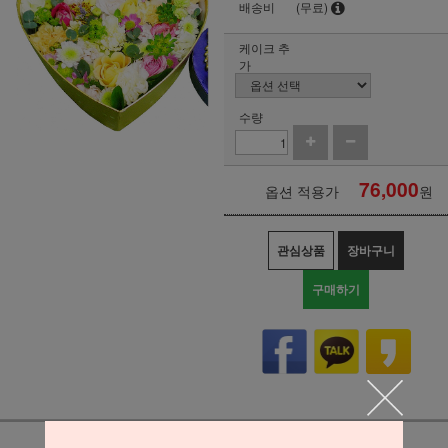
배송비
(무료)
케이크 추
가
수량
76,000
옵션 적용가
원
관심상품
장바구니
구매하기