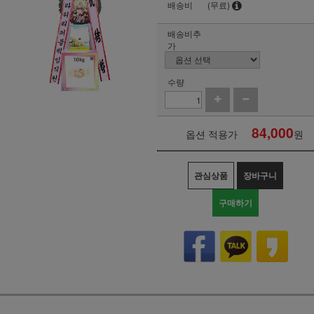
배송비
(무료)
배송비추
가
수량
84,000
옵션 적용가
원
관심상품
장바구니
구매하기