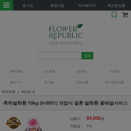
로그인
회원가입
마이페이지
최근본상품
축하화환
근조화환
동양란
서양란
꽃바구니
꽃다발
관엽식물
공기정화식물
축하화환
8만원 대
축하쌀화환 10kg (fr-0001) 개업식 결혼 쌀화환 꽃배달서비스
84,000
상품가
원
적립금
1%