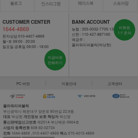
CUSTOMER CENTER
BANK ACCOUNT
1644-4869
비회원
농협 : 355-0032-7705-13
1:1 문의
신한 : 110-427-887160
문자상담 010-4407-4869
예금주 :
월~토 09:00 - 20:00
플라워리퍼블릭(박상현)
일요일·공휴일 09:00 - 18:00
지금바로
전화하기
PC 버전
이용안내
고객센터
플라워리퍼블릭
부산광역시 해운대구 양운로 80번길 22,9층
대표
박상현
개인정보 보호 책임자
박신영
통신판매업신고번호
제2014-부산해운-0664호
사업자 등록번호
608-92-02734
전화
1644-4869 , 010-4407-4869
팩스
070-4015-4869