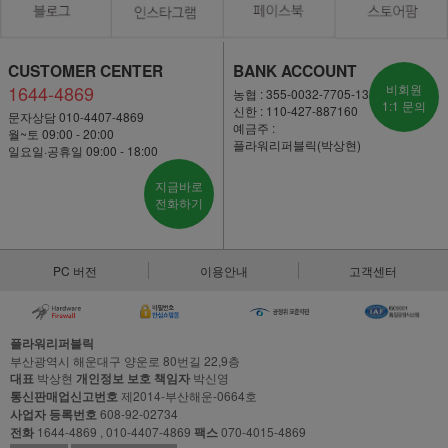
CUSTOMER CENTER
BANK ACCOUNT
1644-4869
비회원
농협 : 355-0032-7705-13
1:1 문의
신한 : 110-427-887160
문자상담 010-4407-4869
예금주 :
월~토 09:00 - 20:00
플라워리퍼블릭(박상현)
일요일·공휴일 09:00 - 18:00
지금바로
전화하기
PC 버전
이용안내
고객센터
플라워리퍼블릭
부산광역시 해운대구 양운로 80번길 22,9층
대표
박상현
개인정보 보호 책임자
박신영
통신판매업신고번호
제2014-부산해운-0664호
사업자 등록번호
608-92-02734
전화
1644-4869 , 010-4407-4869
팩스
070-4015-4869