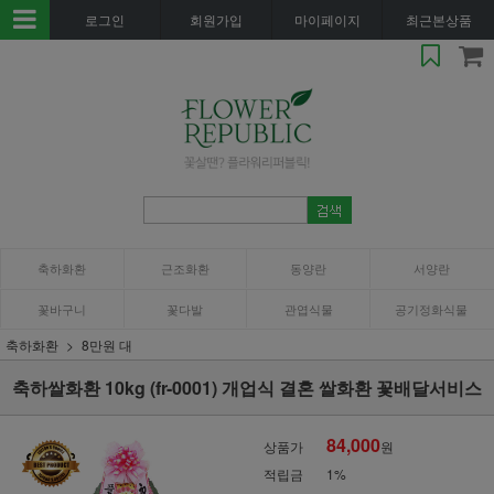
로그인
회원가입
마이페이지
최근본상품
축하화환
근조화환
동양란
서양란
꽃바구니
꽃다발
관엽식물
공기정화식물
축하화환
8만원 대
축하쌀화환 10kg (fr-0001) 개업식 결혼 쌀화환 꽃배달서비스
84,000
상품가
원
적립금
1%