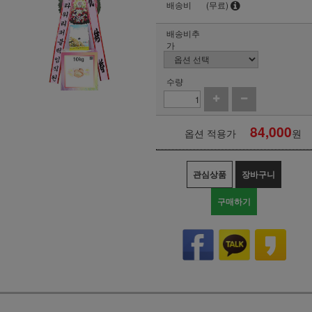
배송비
(무료)
배송비추
가
수량
84,000
옵션 적용가
원
관심상품
장바구니
구매하기