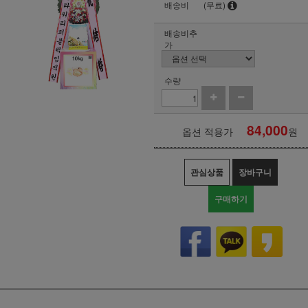
배송비
(무료)
배송비추
가
수량
84,000
옵션 적용가
원
관심상품
장바구니
구매하기