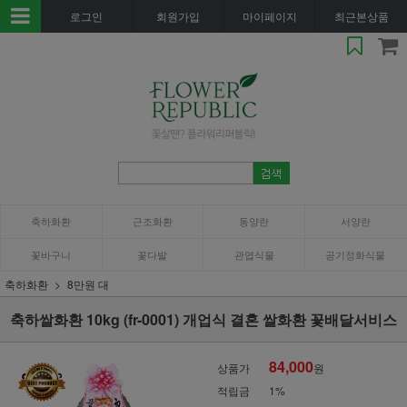
로그인
회원가입
마이페이지
최근본상품
축하화환
근조화환
동양란
서양란
꽃바구니
꽃다발
관엽식물
공기정화식물
축하화환
8만원 대
축하쌀화환 10kg (fr-0001) 개업식 결혼 쌀화환 꽃배달서비스
84,000
상품가
원
적립금
1%