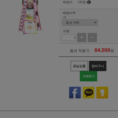
배송비
(무료)
배송비추
가
수량
84,000
옵션 적용가
원
관심상품
장바구니
구매하기