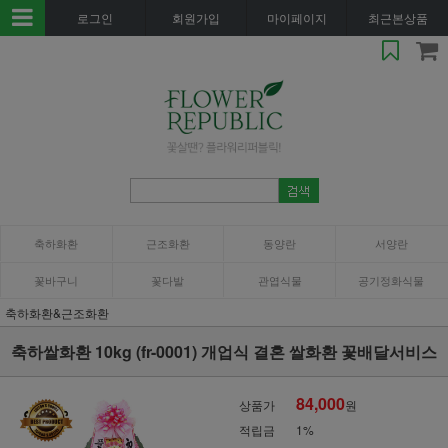
로그인
회원가입
마이페이지
최근본상품
축하화환
근조화환
동양란
서양란
꽃바구니
꽃다발
관엽식물
공기정화식물
축하화환&근조화환
축하쌀화환 10kg (fr-0001) 개업식 결혼 쌀화환 꽃배달서비스
84,000
상품가
원
적립금
1%