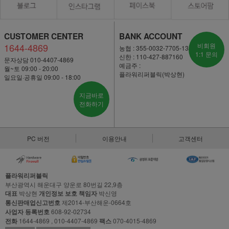
CUSTOMER CENTER
BANK ACCOUNT
1644-4869
비회원
농협 : 355-0032-7705-13
1:1 문의
신한 : 110-427-887160
문자상담 010-4407-4869
예금주 :
월~토 09:00 - 20:00
플라워리퍼블릭(박상현)
일요일·공휴일 09:00 - 18:00
지금바로
전화하기
PC 버전
이용안내
고객센터
플라워리퍼블릭
부산광역시 해운대구 양운로 80번길 22,9층
대표
박상현
개인정보 보호 책임자
박신영
통신판매업신고번호
제2014-부산해운-0664호
사업자 등록번호
608-92-02734
전화
1644-4869 , 010-4407-4869
팩스
070-4015-4869