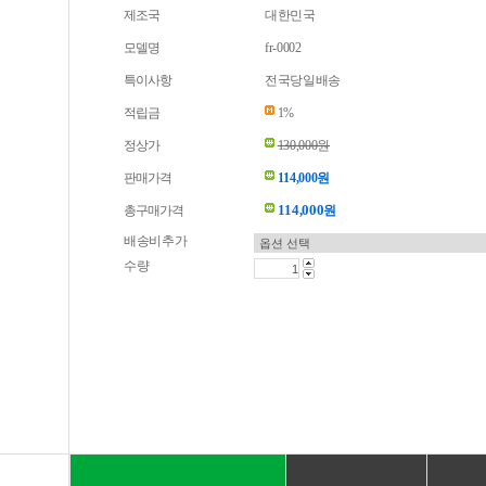
제조국
대한민국
모델명
fr-0002
특이사항
전국당일배송
적립금
1%
정상가
130,000원
판매가격
114,000원
114,000
총구매가격
원
배송비추가
수량