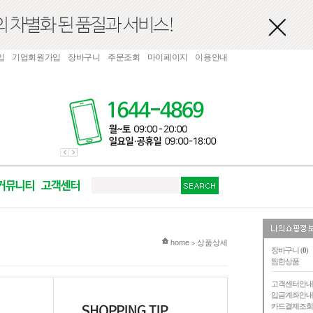
입
기업회원가입
장바구니
주문조회
마이페이지
이용안내
현재 위치
home
상품상세
>
장바구니 (
0
)
찜한상품
고객센터안
입금계좌안
카드결제조