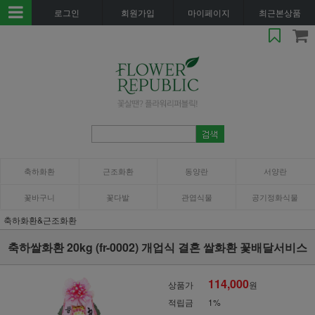
로그인
회원가입
마이페이지
최근본상품
축하화환
근조화환
동양란
서양란
꽃바구니
꽃다발
관엽식물
공기정화식물
축하화환&근조화환
축하쌀화환 20kg (fr-0002) 개업식 결혼 쌀화환 꽃배달서비스
114,000
상품가
원
적립금
1%