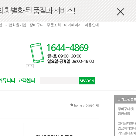
입
기업회원가입
장바구니
주문조회
마이페이지
이용안내
현재 위치
home
상품상세
>
장바구니 (
0
)
찜한상품
고객센터안
입금계좌안
카드결제조