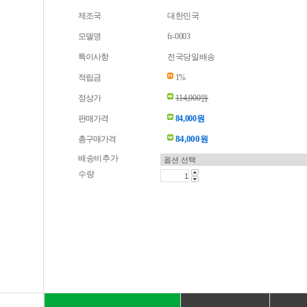
제조국
대한민국
모델명
fr-0003
특이사항
전국당일배송
적립금
1%
정상가
114,000원
판매가격
84,000원
84,000
총구매가격
원
배송비추가
수량