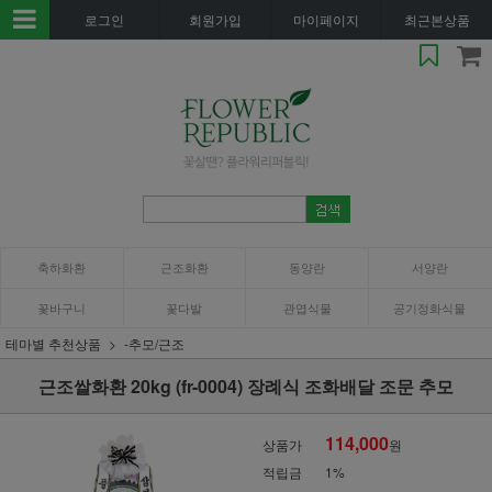
로그인
회원가입
마이페이지
최근본상품
축하화환
근조화환
동양란
서양란
꽃바구니
꽃다발
관엽식물
공기정화식물
테마별 추천상품
-추모/근조
근조쌀화환 20kg (fr-0004) 장례식 조화배달 조문 추모
114,000
상품가
원
적립금
1%