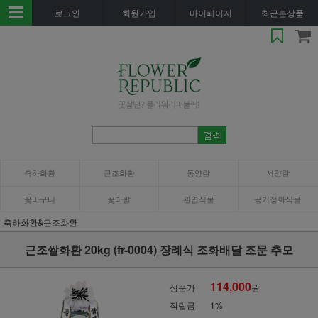
로그인
회원가입
마이페이지
최근본상품
축하화환
근조화환
동양란
서양란
꽃바구니
꽃다발
관엽식물
공기정화식물
축하화환&근조화환
근조쌀화환 20kg (fr-0004) 장례식 조화배달 조문 추모
114,000
상품가
원
적립금
1%