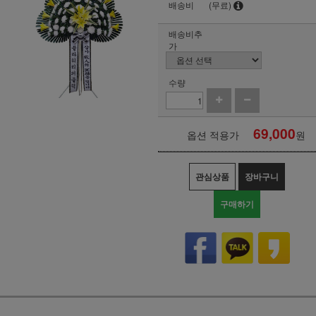
배송비
(무료)
배송비추
가
수량
69,000
옵션 적용가
원
관심상품
장바구니
구매하기