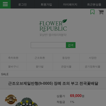
로그인
회원가입
마이페이지
최근본상품
축하화환
근조화환
동양란
서양란
꽃바구니
꽃다발
관엽식물
공기정화식물
SALE
근조오브제일반형(fr-0005) 장례 조의 부고 전국꽃배달
69,000
상품가
원
적립금
1%