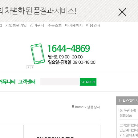
입
기업회원가입
장바구니
주문조회
마이페이지
이용안내
현재 위치
home
상품상세
>
장바구니 (
0
)
찜한상품
고객센터안
입금계좌안
카드결제조