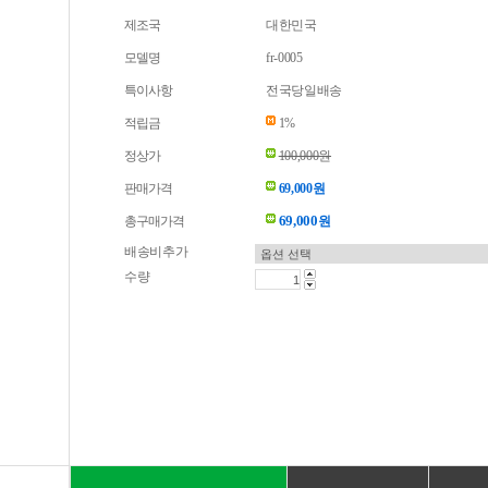
제조국
대한민국
모델명
fr-0005
특이사항
전국당일배송
적립금
1%
정상가
100,000원
판매가격
69,000원
69,000
총구매가격
원
배송비추가
수량