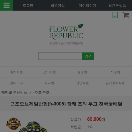
로그인
회원가입
마이페이지
최근본상품
축하화환
근조화환
동양란
서양란
꽃바구니
꽃다발
관엽식물
공기정화식물
테마별 추천상품
-추모/근조
근조오브제일반형(fr-0005) 장례 조의 부고 전국꽃배달
69,000
상품가
원
적립금
1%