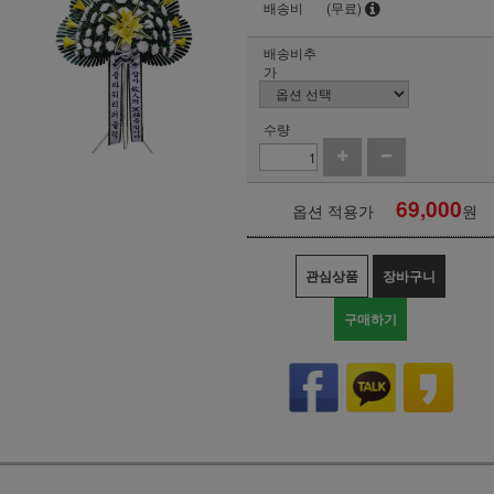
배송비
(무료)
배송비추
가
수량
69,000
옵션 적용가
원
관심상품
장바구니
구매하기