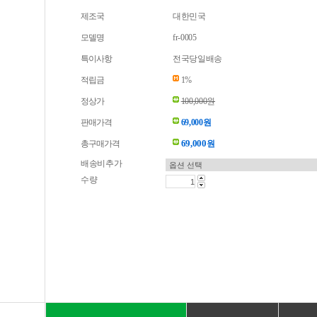
제조국
대한민국
모델명
fr-0005
특이사항
전국당일배송
적립금
1%
정상가
100,000원
판매가격
69,000원
69,000
총구매가격
원
배송비추가
수량