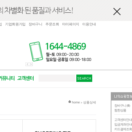
입
기업회원가입
장바구니
주문조회
마이페이지
이용안내
현재 위치
home
상품상세
>
장바구니 (
0
)
찜한상품
고객센터안
입금계좌안
카드결제조