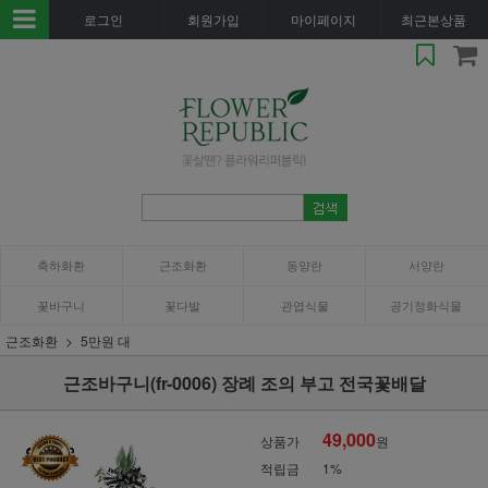
로그인
회원가입
마이페이지
최근본상품
축하화환
근조화환
동양란
서양란
꽃바구니
꽃다발
관엽식물
공기정화식물
근조화환
5만원 대
근조바구니(fr-0006) 장례 조의 부고 전국꽃배달
49,000
상품가
원
적립금
1%