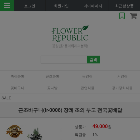
로그인
회원가입
마이페이지
최근본상품
축하화환
근조화환
동양란
서양란
꽃바구니
꽃다발
관엽식물
공기정화식물
SALE
근조바구니(fr-0006) 장례 조의 부고 전국꽃배달
49,000
상품가
원
적립금
1%