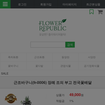
로그인
회원가입
마이페이지
최근본상품
축하화환
근조화환
동양란
서양란
꽃바구니
꽃다발
관엽식물
공기정화식물
SALE
근조바구니(fr-0006) 장례 조의 부고 전국꽃배달
49,000
상품가
원
적립금
1%