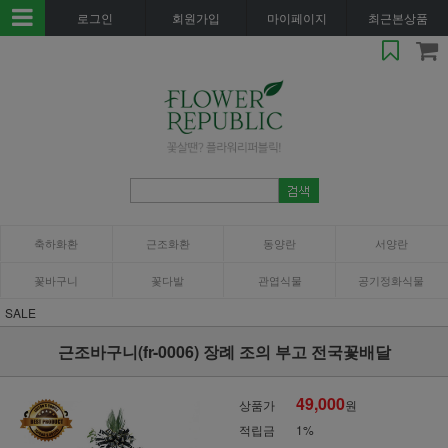
로그인
회원가입
마이페이지
최근본상품
축하화환
근조화환
동양란
서양란
꽃바구니
꽃다발
관엽식물
공기정화식물
SALE
근조바구니(fr-0006) 장례 조의 부고 전국꽃배달
49,000
상품가
원
적립금
1%