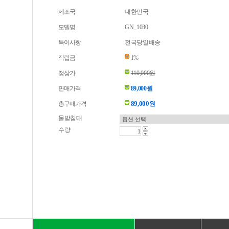
제조국
대한민국
모델명
GN_1030
특이사항
전국당일배송
적립금
1%
정상가
110,000원
판매가격
89,000원
89,000
총구매가격
원
물받침대
수량