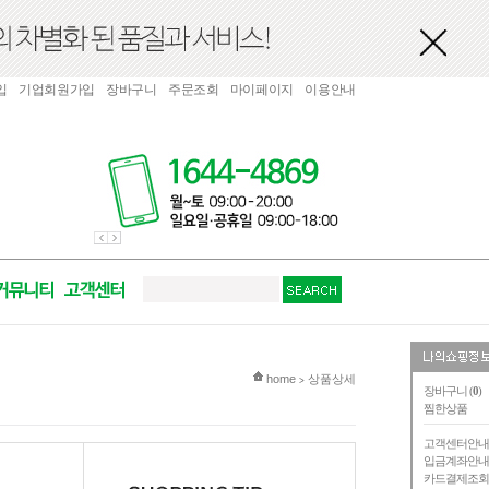
입
기업회원가입
장바구니
주문조회
마이페이지
이용안내
현재 위치
home
상품상세
>
장바구니 (
0
)
찜한상품
고객센터안
입금계좌안
카드결제조