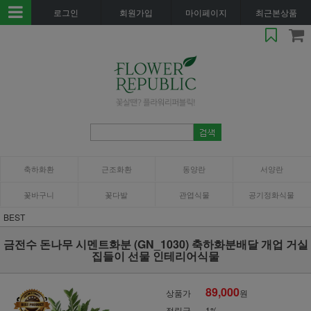
로그인
회원가입
마이페이지
최근본상품
축하화환
근조화환
동양란
서양란
꽃바구니
꽃다발
관엽식물
공기정화식물
BEST
금전수 돈나무 시멘트화분 (GN_1030) 축하화분배달 개업 거실
집들이 선물 인테리어식물
89,000
상품가
원
적립금
1%