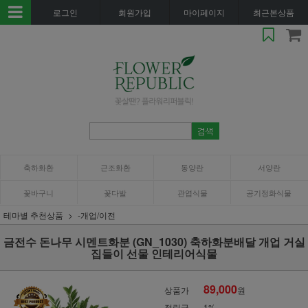
로그인
회원가입
마이페이지
최근본상품
축하화환
근조화환
동양란
서양란
꽃바구니
꽃다발
관엽식물
공기정화식물
테마별 추천상품
-개업/이전
금전수 돈나무 시멘트화분 (GN_1030) 축하화분배달 개업 거실
집들이 선물 인테리어식물
89,000
상품가
원
적립금
1%