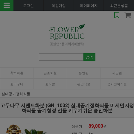
로그인
회원가입
마이페이지
최근본상품
축하화환
근조화환
동양란
서양란
꽃바구니
꽃다발
관엽식물
공기정화식물
실내공기정화식물
고무나무 시멘트화분 (GN_1032) 실내공기정화식물 미세먼지정
화식물 공기청정 선물 키우기쉬운 승진화분
89,000
상품가
원
적립금
1%