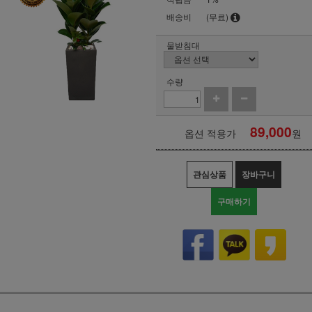
배송비
(무료)
물받침대
수량
89,000
옵션 적용가
원
관심상품
장바구니
구매하기