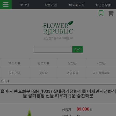
로그인
회원가입
마이페이지
최근본상품
축하화환
근조화환
동양란
서양란
꽃바구니
꽃다발
관엽식물
공기정화식물
BEST
율마 시멘트화분 (GN_1033) 실내공기정화식물 미세먼지정화식
물 공기청정 선물 키우기쉬운 승진화분
89,000
상품가
원
적립금
1%