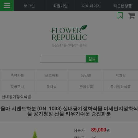
로그인
회원가입
마이페이지
최근본상품
축하화환
근조화환
동양란
서양란
꽃바구니
꽃다발
관엽식물
공기정화식물
실내공기정화식물
율마 시멘트화분 (GN_1033) 실내공기정화식물 미세먼지정화식
물 공기청정 선물 키우기쉬운 승진화분
89,000
상품가
원
적립금
1%