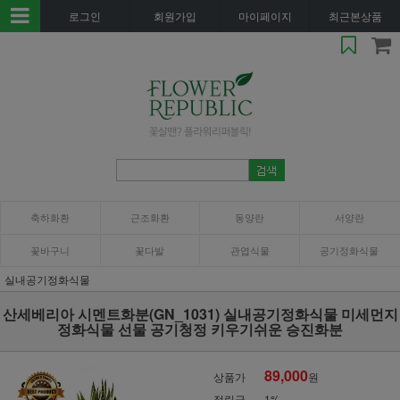
로그인
회원가입
마이페이지
최근본상품
축하화환
근조화환
동양란
서양란
꽃바구니
꽃다발
관엽식물
공기정화식물
실내공기정화식물
산세베리아 시멘트화분(GN_1031) 실내공기정화식물 미세먼지
정화식물 선물 공기청정 키우기쉬운 승진화분
89,000
상품가
원
적립금
1%