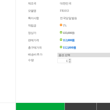
제조국
대한민국
모델명
FR1013
특이사항
전국당일발송
적립금
1%
정상가
135,000원
판매가격
112,000원
112,000
총구매가격
원
배송비추가
수량