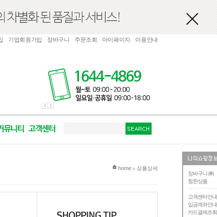
입
기업회원가입
장바구니
주문조회
마이페이지
이용안내
현재 위치
home
상품상세
>
장바구니 (
0
)
찜한상품
고객센터안
입금계좌안
카드결제조