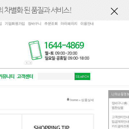
입
기업회원가입
장바구니
주문조회
마이페이지
이용안내
현재 위치
home
상품상세
>
장바구니 (
0
)
찜한상품
고객센터안
입금계좌안
카드결제조