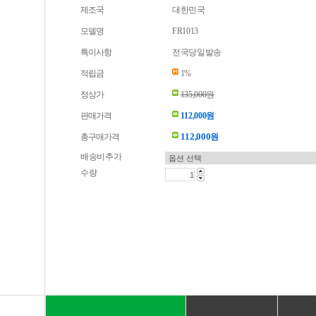
제조국
대한민국
모델명
FR1013
특이사항
전국당일발송
적립금
1%
정상가
135,000원
판매가격
112,000원
112,000
총구매가격
원
배송비추가
수량