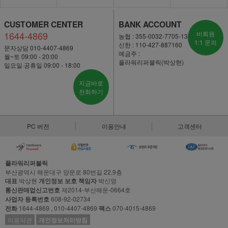
CUSTOMER CENTER
BANK ACCOUNT
1644-4869
비회원
농협 : 355-0032-7705-13
1:1 문의
신한 : 110-427-887160
문자상담 010-4407-4869
예금주 :
월~토 09:00 - 20:00
플라워리퍼블릭(박상현)
일요일·공휴일 09:00 - 18:00
지금바로
전화하기
PC 버전
이용안내
고객센터
플라워리퍼블릭
부산광역시 해운대구 양운로 80번길 22,9층
대표
박상현
개인정보 보호 책임자
박신영
통신판매업신고번호
제2014-부산해운-0664호
사업자 등록번호
608-92-02734
전화
1644-4869 , 010-4407-4869
팩스
070-4015-4869
이용약관
개인정보처리방침