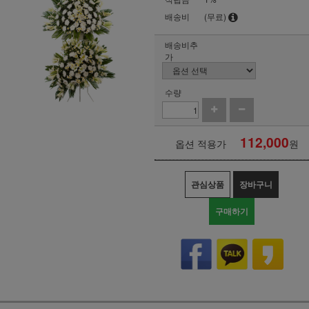
배송비
(무료)
배송비추
가
수량
112,000
옵션 적용가
원
관심상품
장바구니
구매하기