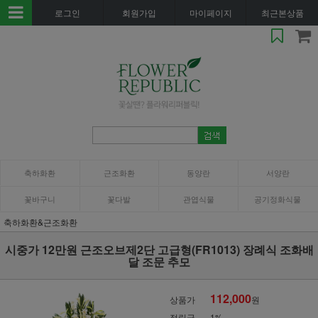
로그인
회원가입
마이페이지
최근본상품
축하화환
근조화환
동양란
서양란
꽃바구니
꽃다발
관엽식물
공기정화식물
축하화환&근조화환
시중가 12만원 근조오브제2단 고급형(FR1013) 장례식 조화배
달 조문 추모
112,000
상품가
원
적립금
1%