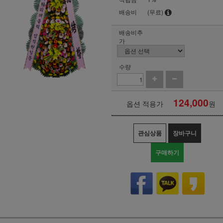
배송비
(무료)
배송비추
가
수량
124,000
옵션 적용가
원
관심상품
장바구니
구매하기