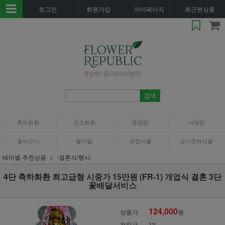
로그인
회원가입
마이페이지
최근본상품
축하화환
근조화환
동양란
서양란
꽃바구니
꽃다발
관엽식물
공기정화식물
테마별 추천상품
-결혼식/행사
4단 축하화환 최고급형 시중가 15만원 (FR-1) 개업식 결혼 3단
꽃배달서비스
124,000
상품가
원
적립금
1%