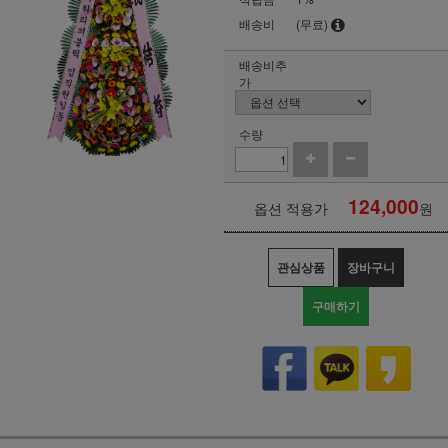
배송비
(무료)
배송비추
가
수량
124,000
옵션 적용가
원
관심상품
장바구니
구매하기