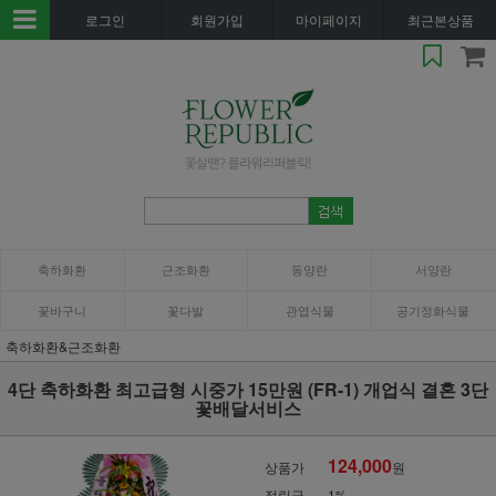
로그인
회원가입
마이페이지
최근본상품
축하화환
근조화환
동양란
서양란
꽃바구니
꽃다발
관엽식물
공기정화식물
축하화환&근조화환
4단 축하화환 최고급형 시중가 15만원 (FR-1) 개업식 결혼 3단
꽃배달서비스
124,000
상품가
원
적립금
1%