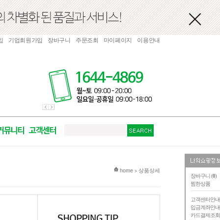
입
기업회원가입
장바구니
주문조회
마이페이지
이용안내
현재 위치
home
상품상세
>
장바구니 (
0
)
찜한상품
고객센터안
입금계좌안
카드결제조