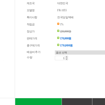
제조국
대한민국
모델명
FR-1055
특이사항
전국당일택배
적립금
1%
정상가
220,000원
판매가격
170,000원
170,000
총구매가격
원
배송비추가
수량