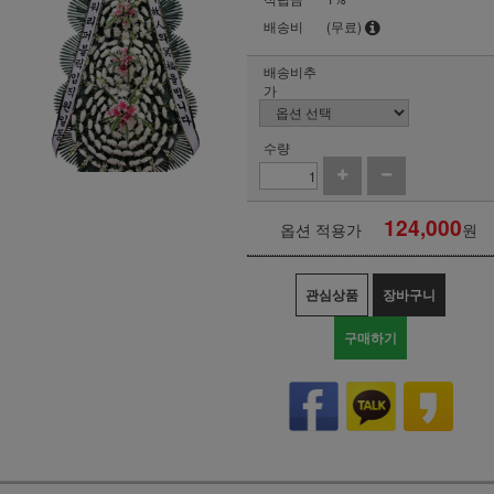
배송비
(무료)
배송비추
가
수량
124,000
옵션 적용가
원
관심상품
장바구니
구매하기