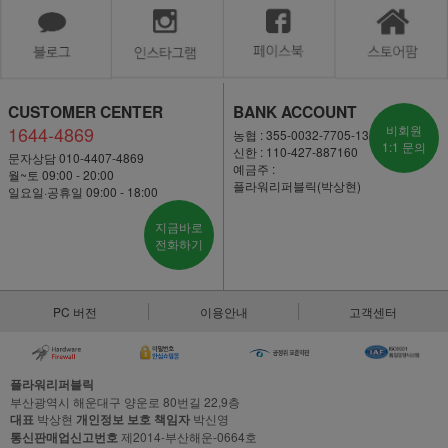
CUSTOMER CENTER
BANK ACCOUNT
1644-4869
비회원
농협 : 355-0032-7705-13
1:1 문의
신한 : 110-427-887160
문자상담 010-4407-4869
예금주 :
월~토 09:00 - 20:00
플라워리퍼블릭(박상현)
일요일·공휴일 09:00 - 18:00
지금바로
전화하기
PC 버전
이용안내
고객센터
플라워리퍼블릭
부산광역시 해운대구 양운로 80번길 22,9층
대표
박상현
개인정보 보호 책임자
박신영
통신판매업신고번호
제2014-부산해운-0664호