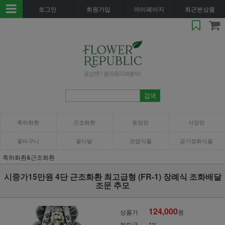
로그인
회원가입
마이페이지
최근본상품
축하화환
근조화환
동양란
서양란
꽃바구니
꽃다발
관엽식물
공기정화식물
축하화환&근조화환
시중가15만원 4단 근조화환 최고급형 (FR-1) 장례식 조화배달
조문 추모
124,000
상품가
원
적립금
1%