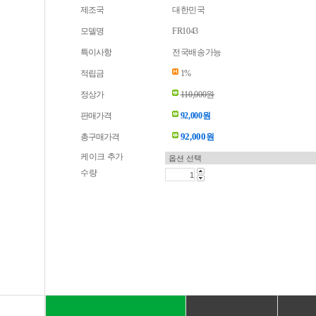
제조국
대한민국
모델명
FR1043
특이사항
전국배송가능
적립금
1%
정상가
110,000원
판매가격
92,000원
92,000
총구매가격
원
케이크 추가
수량