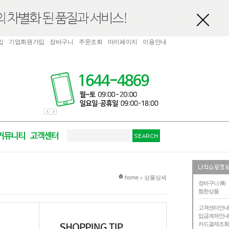
입
기업회원가입
장바구니
주문조회
마이페이지
이용안내
현재 위치
home
상품상세
>
장바구니 (
0
)
찜한상품
고객센터안
입금계좌안
카드결제조