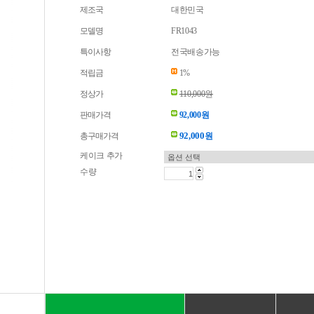
제조국
대한민국
모델명
FR1043
특이사항
전국배송가능
적립금
1%
정상가
110,000원
판매가격
92,000원
92,000
총구매가격
원
케이크 추가
수량