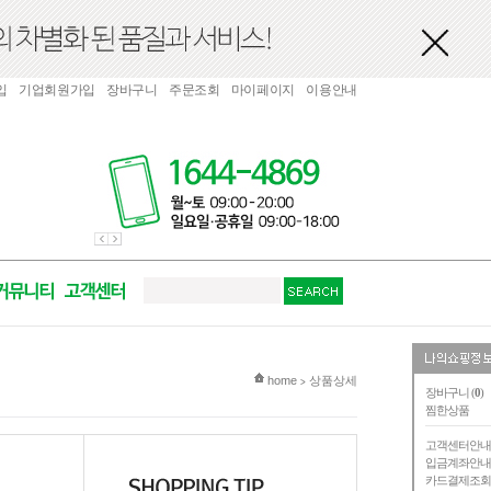
입
기업회원가입
장바구니
주문조회
마이페이지
이용안내
현재 위치
home
상품상세
>
장바구니 (
0
)
찜한상품
고객센터안
입금계좌안
카드결제조