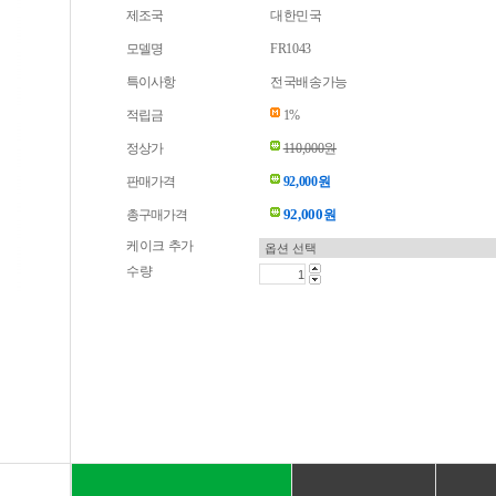
제조국
대한민국
모델명
FR1043
특이사항
전국배송가능
적립금
1%
정상가
110,000원
판매가격
92,000원
92,000
총구매가격
원
케이크 추가
수량