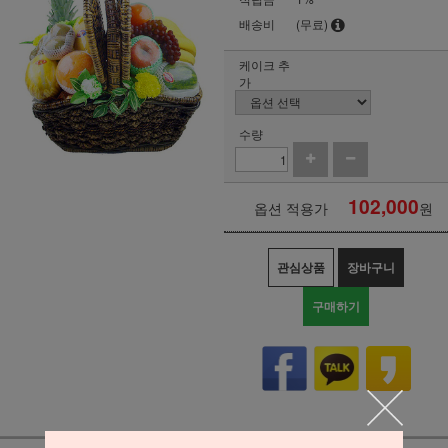
배송비
(무료)
케이크 추
가
수량
102,000
옵션 적용가
원
관심상품
장바구니
구매하기