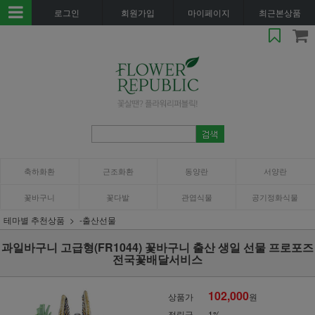
로그인
회원가입
마이페이지
최근본상품
축하화환
근조화환
동양란
서양란
꽃바구니
꽃다발
관엽식물
공기정화식물
테마별 추천상품
-출산선물
과일바구니 고급형(FR1044) 꽃바구니 출산 생일 선물 프로포즈
전국꽃배달서비스
102,000
상품가
원
적립금
1%