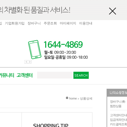
입
기업회원가입
장바구니
주문조회
마이페이지
이용안내
현재 위치
home
상품상세
>
장바구니 (
0
)
찜한상품
고객센터안
입금계좌안
카드결제조