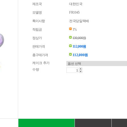
제조국
대한민국
모델명
FR1045
특이사항
전국당일택배
적립금
1%
정상가
130,000원
판매가격
112,000원
112,000
총구매가격
원
케이크 추가
수량