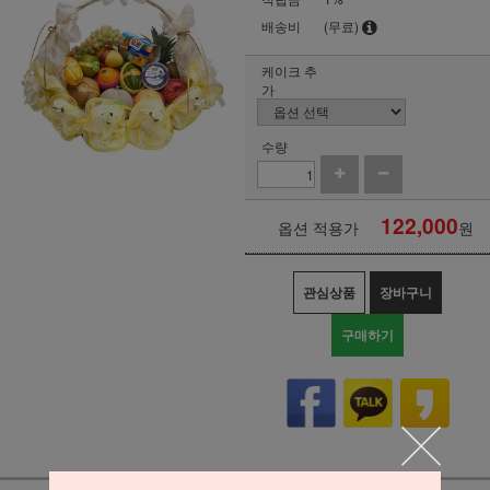
배송비
(무료)
케이크 추
가
수량
122,000
옵션 적용가
원
관심상품
장바구니
구매하기