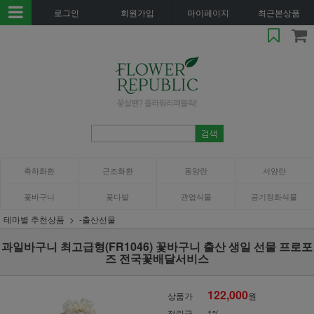
로그인
회원가입
마이페이지
최근본상품
축하화환
근조화환
동양란
서양란
꽃바구니
꽃다발
관엽식물
공기정화식물
테마별 추천상품
-출산선물
과일바구니 최고급형(FR1046) 꽃바구니 출산 생일 선물 프로포
즈 전국꽃배달서비스
122,000
상품가
원
적립금
1%