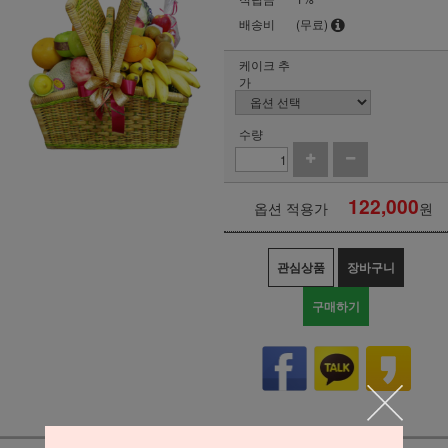
배송비
(무료)
케이크 추
가
수량
122,000
옵션 적용가
원
관심상품
장바구니
구매하기