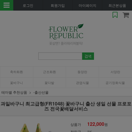
로그인
회원가입
마이페이지
최근본상품
축하화환
근조화환
동양란
서양란
꽃바구니
꽃다발
관엽식물
공기정화식물
테마별 추천상품
-출산선물
과일바구니 최고급형(FR1048) 꽃바구니 출산 생일 선물 프로포
즈 전국꽃배달서비스
122,000
상품가
원
적립금
1%