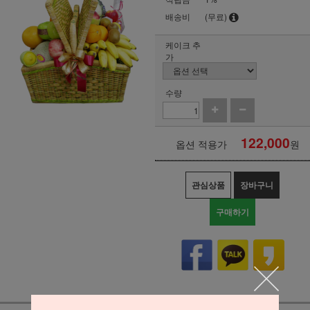
배송비
(무료)
케이크 추
가
수량
122,000
옵션 적용가
원
관심상품
장바구니
구매하기