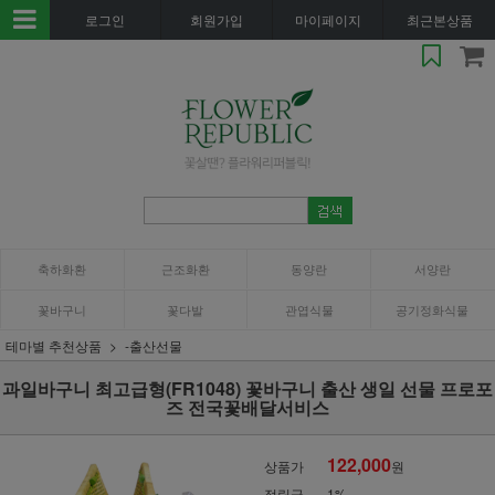
로그인
회원가입
마이페이지
최근본상품
축하화환
근조화환
동양란
서양란
꽃바구니
꽃다발
관엽식물
공기정화식물
테마별 추천상품
-출산선물
과일바구니 최고급형(FR1048) 꽃바구니 출산 생일 선물 프로포
즈 전국꽃배달서비스
122,000
상품가
원
적립금
1%