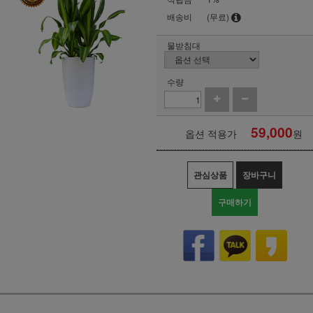
배송비
(무료)
물받침대
수량
59,000
옵션 적용가
원
관심상품
장바구니
구매하기