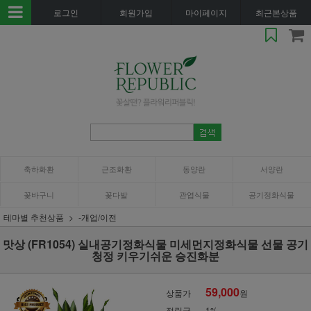
로그인
회원가입
마이페이지
최근본상품
축하화환
근조화환
동양란
서양란
꽃바구니
꽃다발
관엽식물
공기정화식물
테마별 추천상품
-개업/이전
맛상 (FR1054) 실내공기정화식물 미세먼지정화식물 선물 공기
청정 키우기쉬운 승진화분
59,000
상품가
원
적립금
1%