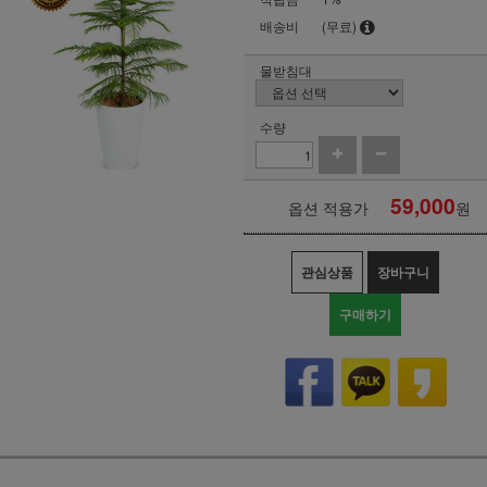
배송비
(무료)
물받침대
수량
59,000
옵션 적용가
원
관심상품
장바구니
구매하기