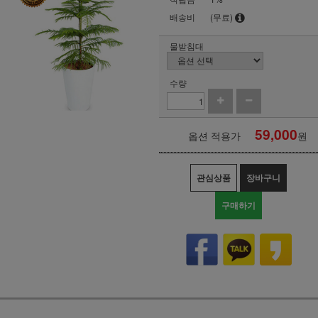
배송비
(무료)
물받침대
수량
59,000
옵션 적용가
원
관심상품
장바구니
구매하기