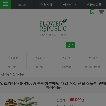
로그인
회원가입
마이페이지
최근본상품
축하화환
근조화환
동양란
서양란
꽃바구니
꽃다발
관엽식물
공기정화식물
실내공기정화식물
알로카리아 (FR1053) 축하화분배달 개업 거실 선물 집들이 인테
리어식물
59,000
상품가
원
적립금
1%